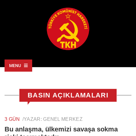
MENU
BASIN AÇIKLAMALARI
3 GÜN
/
YAZAR:
GENEL MERKEZ
Bu anlaşma, ülkemizi savaşa sokma