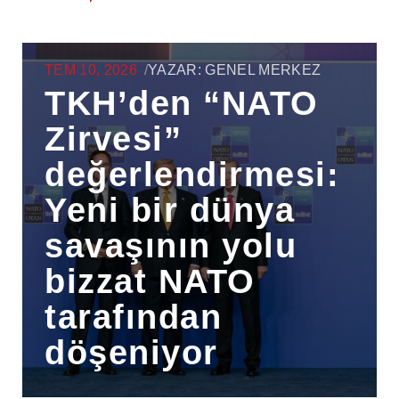
TEM 10, 2026
/
YAZAR:
GENEL MERKEZ
TKH’den “NATO
Zirvesi”
değerlendirmesi:
Yeni bir dünya
savaşının yolu
bizzat NATO
tarafından
döşeniyor