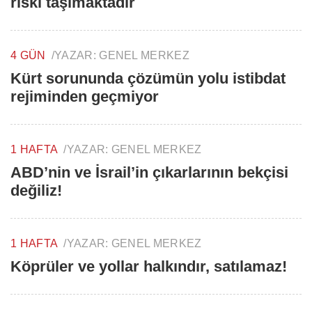
riski taşımaktadır
4 GÜN
/
YAZAR:
GENEL MERKEZ
Kürt sorununda çözümün yolu istibdat
rejiminden geçmiyor
1 HAFTA
/
YAZAR:
GENEL MERKEZ
ABD’nin ve İsrail’in çıkarlarının bekçisi
değiliz!
1 HAFTA
/
YAZAR:
GENEL MERKEZ
Köprüler ve yollar halkındır, satılamaz!