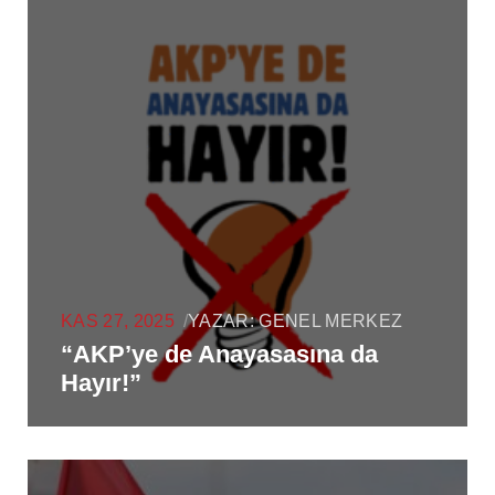
KAS 27, 2025
/
YAZAR:
GENEL MERKEZ
“AKP’ye de Anayasasına da
Hayır!”