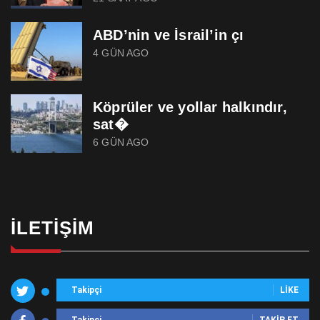
ABD’nin ve İsrail’in çı
4 GÜN AGO
Köprüler ve yollar halkındır,
sat�
6 GÜN AGO
İLETIŞIM
Takipçi
LIKE
Takipçi
TAKIP ET