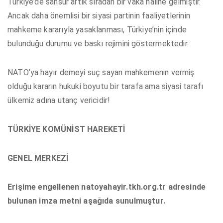
Türkiye’de sansür artık sıradan bir vaka haline gelmiştir.
Ancak daha önemlisi bir siyasi partinin faaliyetlerinin
mahkeme kararıyla yasaklanması, Türkiye’nin içinde
bulunduğu durumu ve baskı rejimini göstermektedir.
NATO’ya hayır demeyi suç sayan mahkemenin vermiş
olduğu kararın hukuki boyutu bir tarafa ama siyasi tarafı
ülkemiz adına utanç vericidir!
TÜRKİYE KOMÜNİST HAREKETİ
GENEL MERKEZİ
Erişime engellenen natoyahayir.tkh.org.tr adresinde
bulunan imza metni aşağıda sunulmuştur.