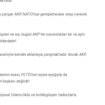
ktedir.
a çalışan AKP, NATO’nun genişlemesine onay vererek
şleri ne ise, bugün AKP’nin savundukları bir ve aynı
tidardadır!
etiyle kendini aklamaya çalışmaktadır. Ancak AKP,
ının esası, FETÖ’nün siyasi ayağıyla da
 başkası değildir!
yasal İslamcılıkla ve holdingleşen tarikatlarla