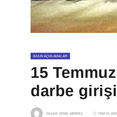
BASIN AÇIKLAMALARI
15 Temmuz,
darbe girişi
YAZAR:
GENEL MERKEZ
-
TEM 15, 202