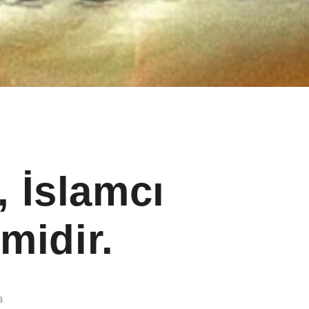
 İslamcı
midir.
3