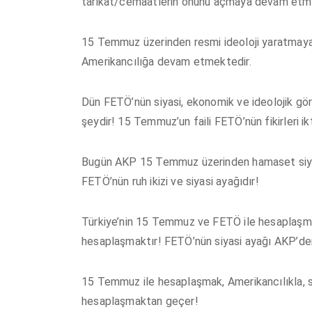
tarikat/cemaatlerin önünü açmaya devam etme
15 Temmuz üzerinden resmi ideoloji yaratmay
Amerikancılığa devam etmektedir.
Dün FETÖ’nün siyasi, ekonomik ve ideolojik görü
şeydir! 15 Temmuz’un faili FETÖ’nün fikirleri ik
Bugün AKP 15 Temmuz üzerinden hamaset siyas
FETÖ’nün ruh ikizi ve siyasi ayağıdır!
Türkiye’nin 15 Temmuz ve FETÖ ile hesaplaşmas
hesaplaşmaktır! FETÖ’nün siyasi ayağı AKP’den
15 Temmuz ile hesaplaşmak, Amerikancılıkla, si
hesaplaşmaktan geçer!