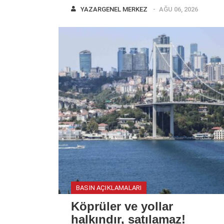
YAZAR
GENEL MERKEZ
AĞU 06, 2026
BASIN AÇIKLAMALARI
Köprüler ve yollar
halkındır, satılamaz!