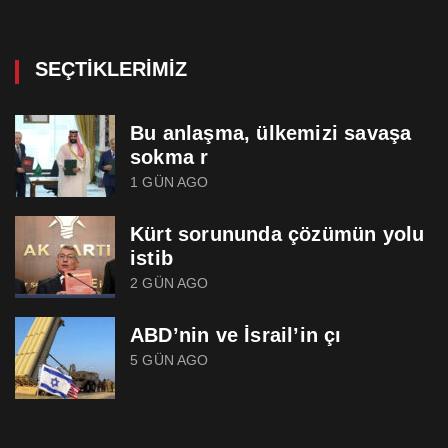
SEÇTIKLERIMIZ
Bu anlaşma, ülkemizi savaşa
sokma r
1 GÜN AGO
Kürt sorununda çözümün yolu
istib
2 GÜN AGO
ABD’nin ve İsrail’in çı
5 GÜN AGO