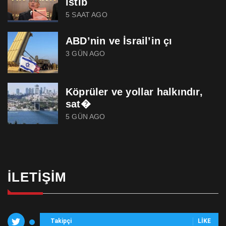
istib
5 SAAT AGO
ABD’nin ve İsrail’in çı
3 GÜN AGO
Köprüler ve yollar halkındır,
sat�
5 GÜN AGO
İLETIŞIM
Takipçi
LIKE