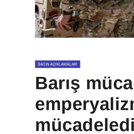
BASIN AÇIKLAMALARI
Barış müca
emperyaliz
mücadeledi