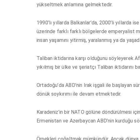
yükseltmek anlamına gelmektedir.
1990’lı yıllarda Balkanlar’da, 2000’li yıllarda
üzerinde farklı farklı bölgelerde emperyalist
insan yaşamını yitirmiş, yaralanmış ya da yaşa
Taliban iktidarına karşı olduğunu söyleyerek Af
yıkılmış bir ülke ve şeriatçı Taliban iktidarını bı
Ortadoğu’da ABD’nin Irak işgali ile başlayan süre
dönük soykırımı ile devam etmektedir.
Karadeniz’in bir NATO gölüne döndürülmesi iç
Ermenistan ve Azerbaycan ABD’nin kurduğu söz
Örnekleri çoğaltmak mümkündür. Ancak dünya 