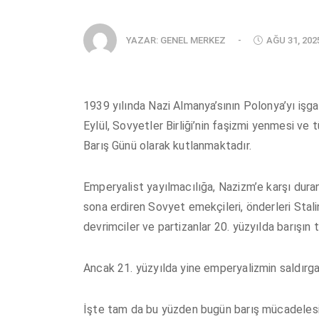
YAZAR:
GENEL MERKEZ
-
AĞU 31, 202
1939 yılında Nazi Almanya’sının Polonya’yı işgal
Eylül, Sovyetler Birliği’nin faşizmi yenmesi ve 
Barış Günü olarak kutlanmaktadır.
Emperyalist yayılmacılığa, Nazizm’e karşı dura
sona erdiren Sovyet emekçileri, önderleri Stalin
devrimciler ve partizanlar 20. yüzyılda barışın t
Ancak 21. yüzyılda yine emperyalizmin saldırganl
İşte tam da bu yüzden bugün barış mücadelesi