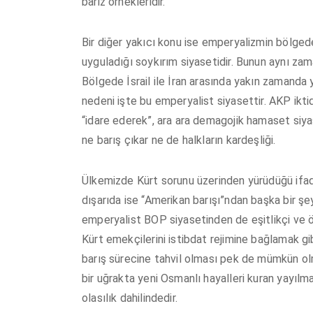
bariz örnekleridir.
Bir diğer yakıcı konu ise emperyalizmin bölgedeki 
uyguladığı soykırım siyasetidir. Bunun aynı za
Bölgede İsrail ile İran arasında yakın zamand
nedeni işte bu emperyalist siyasettir. AKP iktidar
“idare ederek”, ara ara demagojik hamaset siy
ne barış çıkar ne de halkların kardeşliği.
Ülkemizde Kürt sorunu üzerinden yürüdüğü ifade 
dışarıda ise “Amerikan barışı”ndan başka bir şe
emperyalist BOP siyasetinden de eşitlikçi ve 
Kürt emekçilerini istibdat rejimine bağlamak gi
barış sürecine tahvil olması pek de mümkün ol
bir uğrakta yeni Osmanlı hayalleri kuran yayılm
olasılık dahilindedir.