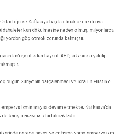
 ise Ortadoğu ve Kafkasya başta olmak üzere dünya
 müdahaleler kan dökülmesine neden olmuş, milyonlarca
dığı yerden göç etmek zorunda kalmıştır.
ganistan’ı işgal eden haydut ABD, arkasında yakılıp
rakmıştır.
ç bugün Suriye’nin parçalanması ve İsrail’in Filistin’e
in emperyalizmin arayışı devam etmekte, Kafkasya’da
de barış masasına oturtulmaktadır.
üzerinde nerede savaş ve çatışma varsa emperyalizm,