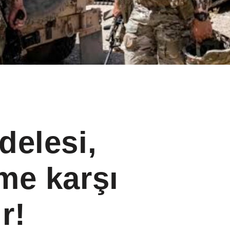
delesi,
me karşı
r!