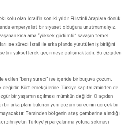
kolu olan İsrail’in son iki yıldır Filistinli Araplara dönük
manda emperyalist bir siyaset olduğunu unutmamalıyız.
a yaşanan kısa ama “yüksek güdümlü” savaşın temel
ı ise süreci İsrail ile arka planda yürütülen iş birliğini
asetini yükselterek geçirmeye çalışmaktadır. Bu çizgiden
edilen “barış süreci” ise içeride bir burjuva çözüm,
y değildir. Kürt emekçilerine Türkiye kapitalizminden de
özgür bir yaşamın açılması mümkün değildir. O açıdan
bi bir arka planı bulunan yeni çözüm sürecinin gerçek bir
mayacaktır. Tersinden bölgenin ateş çemberine alındığı
acı zihniyetin Türkiye’yi parçalanma yoluna sokması