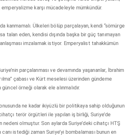
, emperyalizme karşı mücadeleyle mümkündür.
da kanmamalı. Ülkeleri bölüp parçalayan, kendi “sömürge
arsa talan eden, kendisi dışında başka bir güç tanımayan
ş anlaşması imzalamak istiyor. Emperyalist tahakkümün
Suriye’nin parçalanması ve devamında yaşananlar, İbrahim
ıştırılma” çabası ve Kürt meselesi üzerinden gündeme
 güncel örneği olarak ele alınmalıdır.
onusunda ne kadar ikiyüzlü bir politikaya sahip olduğunun
ihatçı terör örgütleri ile yapılan iş birliği, Suriye’de
in nedeni olmuştur. Son aylarda Suriye’deki cihatçı HTŞ
’in canı istediği zaman Suriye’yi bombalaması bunun en