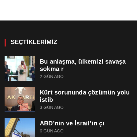
SEÇTIKLERIMIZ
Bu anlaşma, ülkemizi savaşa
sokma r
2 GÜN AGO
Kürt sorununda çözümün yolu
istib
3 GÜN AGO
ABD’nin ve İsrail’in çı
6 GÜN AGO