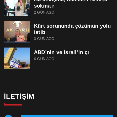
sokma r
2 GÜN AGO
Kürt sorununda çözümün yolu
istib
3 GÜN AGO
ABD’nin ve İsrail’in çı
6 GÜN AGO
İLETIŞIM