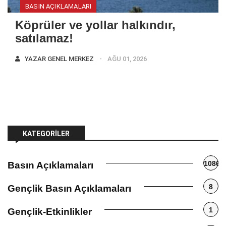
BASIN AÇIKLAMALARI
Köprüler ve yollar halkındır,
satılamaz!
YAZAR
GENEL MERKEZ
AĞU 01, 2026
KATEGORILER
1086
Basın Açıklamaları
8
Gençlik Basın Açıklamaları
1
Gençlik-Etkinlikler