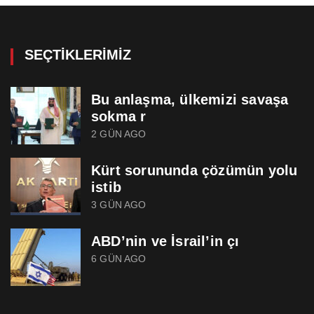
SEÇTIKLERIMIZ
Bu anlaşma, ülkemizi savaşa
sokma r
2 GÜN AGO
Kürt sorununda çözümün yolu
istib
3 GÜN AGO
ABD’nin ve İsrail’in çı
6 GÜN AGO