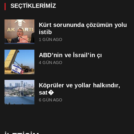
SEÇTIKLERIMIZ
Kürt sorununda çözümün yolu
istib
1 GÜN AGO
ABD’nin ve İsrail’in çı
4 GÜN AGO
Köprüler ve yollar halkındır,
sat�
6 GÜN AGO