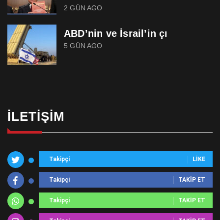
2 GÜN AGO
ABD’nin ve İsrail’in çı
5 GÜN AGO
İLETIŞIM
Takipçi
LIKE
Takipçi
TAKIP ET
Takipçi
TAKIP ET