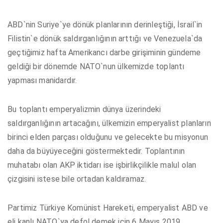
ABD`nin Suriye`ye dönük planlarının derinleştiği, İsrail`in
Filistin`e dönük saldırganlığının arttığı ve Venezuela`da
geçtiğimiz hafta Amerikancı darbe girişiminin gündeme
geldiği bir dönemde NATO`nun ülkemizde toplantı
yapması manidardır.
Bu toplantı emperyalizmin dünya üzerindeki
saldırganlığının artacağını, ülkemizin emperyalist planların
birinci elden parçası olduğunu ve gelecekte bu misyonun
daha da büyüyeceğini göstermektedir. Toplantının
muhatabı olan AKP iktidarı ise işbirlikçilikle malul olan
çizgisini istese bile ortadan kaldıramaz.
Partimiz Türkiye Komünist Hareketi, emperyalist ABD ve
eli kanlı NATO`ya defol demek için 6 Mayıs 2019