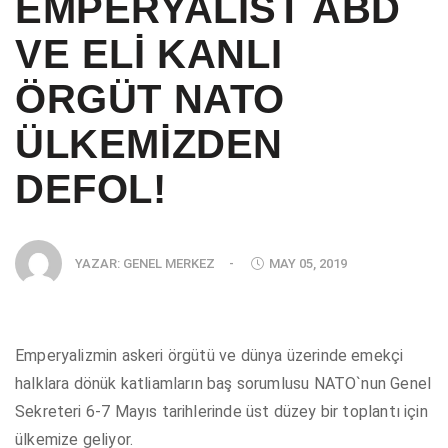
EMPERYALİST ABD
VE ELİ KANLI
ÖRGÜT NATO
ÜLKEMİZDEN
DEFOL!
YAZAR:
GENEL MERKEZ
-
MAY 05, 2019
Emperyalizmin askeri örgütü ve dünya üzerinde emekçi
halklara dönük katliamların baş sorumlusu NATO`nun Genel
Sekreteri 6-7 Mayıs tarihlerinde üst düzey bir toplantı için
ülkemize geliyor.