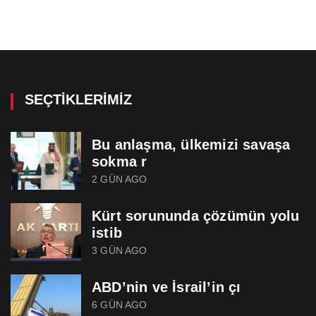
SEÇTIKLERIMIZ
Bu anlaşma, ülkemizi savaşa
sokma r
2 GÜN AGO
Kürt sorununda çözümün yolu
istib
3 GÜN AGO
ABD’nin ve İsrail’in çı
6 GÜN AGO