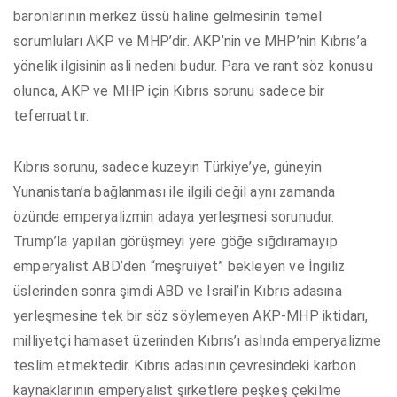
baronlarının merkez üssü haline gelmesinin temel
sorumluları AKP ve MHP’dir. AKP’nin ve MHP’nin Kıbrıs’a
yönelik ilgisinin asli nedeni budur. Para ve rant söz konusu
olunca, AKP ve MHP için Kıbrıs sorunu sadece bir
teferruattır.
Kıbrıs sorunu, sadece kuzeyin Türkiye’ye, güneyin
Yunanistan’a bağlanması ile ilgili değil aynı zamanda
özünde emperyalizmin adaya yerleşmesi sorunudur.
Trump’la yapılan görüşmeyi yere göğe sığdıramayıp
emperyalist ABD’den “meşruiyet” bekleyen ve İngiliz
üslerinden sonra şimdi ABD ve İsrail’in Kıbrıs adasına
yerleşmesine tek bir söz söylemeyen AKP-MHP iktidarı,
milliyetçi hamaset üzerinden Kıbrıs’ı aslında emperyalizme
teslim etmektedir. Kıbrıs adasının çevresindeki karbon
kaynaklarının emperyalist şirketlere peşkeş çekilme