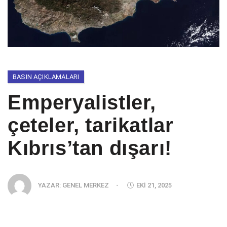
BASIN AÇIKLAMALARI
Emperyalistler,
çeteler, tarikatlar
Kıbrıs’tan dışarı!
YAZAR:
GENEL MERKEZ
-
EKI 21, 2025