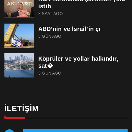
istib
8 SAAT AGO
ABD’nin ve İsrail’in çı
3 GÜN AGO
Köprüler ve yollar halkındır,
sat�
5 GÜN AGO
İLETIŞIM