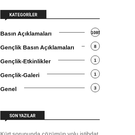
KATEGORILER
1085
Basın Açıklamaları
8
Gençlik Basın Açıklamaları
1
Gençlik-Etkinlikler
1
Gençlik-Galeri
3
Genel
SON YAZILAR
Kürt sorununda çözümün yolu istibdat