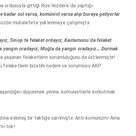
 ordusuyla gittiği Rize İkizdere`de yaptığı
ne kadar sol varsa, komünist varsa alıp buraya geliyorlar
sözde muhalefete yüklenmeye çalışmıştır.
ayız, Sinop`ta felaket ordayız, Kastamonu`da felaket
`da yangın oradayız, Muğla da yangın oradayız… Durmak
nda yaşanan felaketlerin sorumluluğunu da üstlenmiştir!
ü felaketlerin bizatihi nedeni ve sorumlusu AKP
e yaşandığını düşünmek yerine, komünistlerle korkutmak
adına eskimiş bir taktiğe sarılmıştır. Anti-komünizm! Ama
rnı tok!