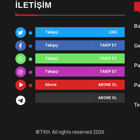
İLETIŞIM
Ba
Takipçi
LIKE
Takipçi
TAKIP ET
Ge
Takipçi
TAKIP ET
Pa
Takipçi
TAKIP ET
Abone
ABONE OL
Pa
ABONE OL
Te
©TKH. All rights reserved 2026