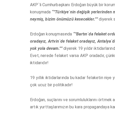
AKP`li Cumhurbaşkanı Erdoğan büyük bir koruma
konuşmada
“”Türkiye`nin değişik yerlerinden 
neymiş, bizim önümüzü kesecekler.””
diyerek 
Erdoğan konuşmasında
“”Bartın`da felaket ord
oradayız, Artvin`de felaket oradayız, Antalya
yok yola devam.””
diyerek 19 yıldır iktidarları
Evet, nerede felaket varsa AKP oradadır, çünk
iktidarıdır!
19 yıllık iktidarlarında bu kadar felaketin niy
çok ucuz bir politikadır!
Erdoğan, suçlarını ve sorumluluklarını örtmek 
artık yurttaşlarımızın bu kara propagandaya ka