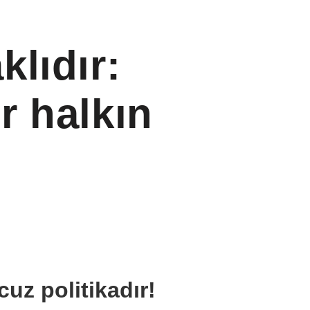
lıdır:
r halkın
uz politikadır!