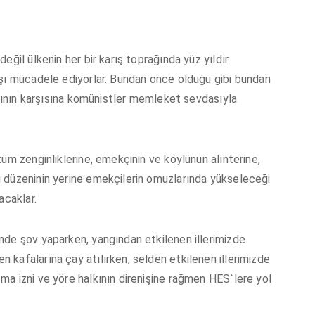
eğil ülkenin her bir karış toprağında yüz yıldır
rşı mücadele ediyorlar. Bundan önce olduğu gibi bundan
asının karşısına komünistler memleket sevdasıyla
üm zenginliklerine, emekçinin ve köylünün alınterine,
 düzeninin yerine emekçilerin omuzlarında yükseleceği
acaklar.
nde şov yaparken, yangından etkilenen illerimizde
kafalarına çay atılırken, selden etkilenen illerimizde
a izni ve yöre halkının direnişine rağmen HES`lere yol