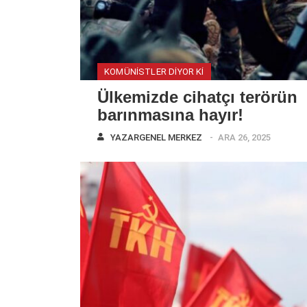
KOMÜNISTLER DIYOR KI
Ülkemizde cihatçı terörün
barınmasına hayır!
YAZAR
GENEL MERKEZ
ARA 26, 2025