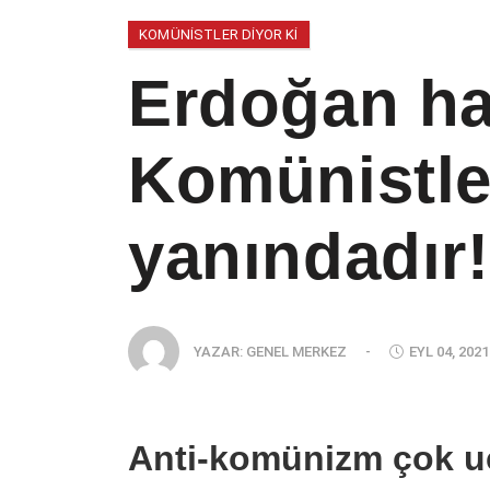
KOMÜNISTLER DIYOR KI
Erdoğan hak
Komünistle
yanındadır!
YAZAR:
GENEL MERKEZ
-
EYL 04, 2021
Anti-komünizm çok uc