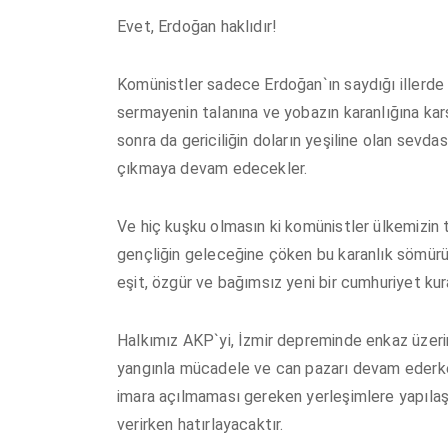
Evet, Erdoğan haklıdır!
Komünistler sadece Erdoğan`ın saydığı illerde d
sermayenin talanına ve yobazın karanlığına ka
sonra da gericiliğin doların yeşiline olan sevd
çıkmaya devam edecekler.
Ve hiç kuşku olmasın ki komünistler ülkemizin t
gençliğin geleceğine çöken bu karanlık sömürü
eşit, özgür ve bağımsız yeni bir cumhuriyet kur
Halkımız AKP`yi, İzmir depreminde enkaz üzeri
yangınla mücadele ve can pazarı devam ederken 
imara açılmaması gereken yerleşimlere yapılaşm
verirken hatırlayacaktır.