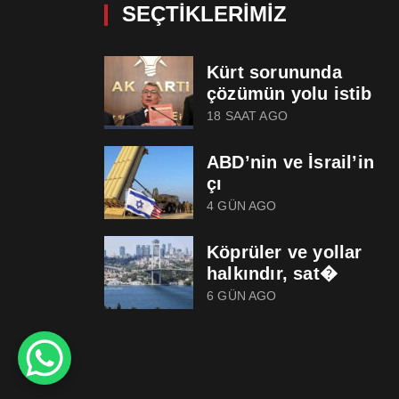
SEÇTIKLERIMIZ
Kürt sorununda
çözümün yolu istib
18 SAAT AGO
ABD’nin ve İsrail’in
çı
4 GÜN AGO
Köprüler ve yollar
halkındır, sat�
6 GÜN AGO