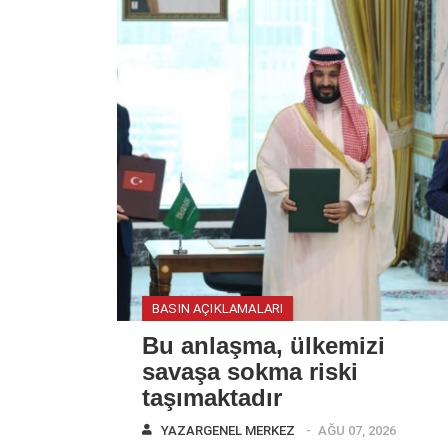
BASIN AÇIKLAMALARI
Bu anlaşma, ülkemizi
savaşa sokma riski
taşımaktadır
YAZAR
GENEL MERKEZ
AĞU 07, 2026