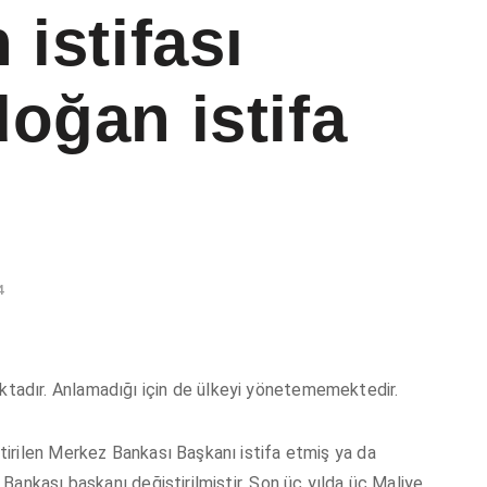
 istifası
oğan istifa
4
adır. Anlamadığı için de ülkeyi yönetememektedir.
irilen Merkez Bankası Başkanı istifa etmiş ya da
Bankası başkanı değiştirilmiştir. Son üç yılda üç Maliye