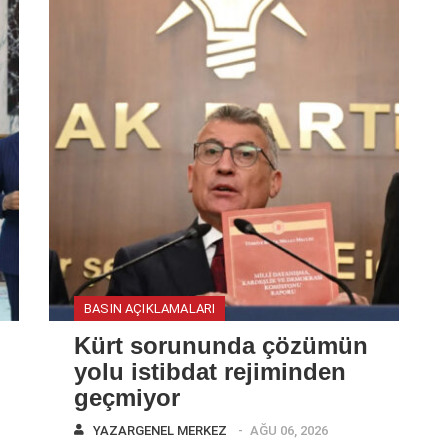
BASIN AÇIKLAMALARI
Kürt sorununda çözümün
yolu istibdat rejiminden
geçmiyor
YAZAR
GENEL MERKEZ
AĞU 06, 2026