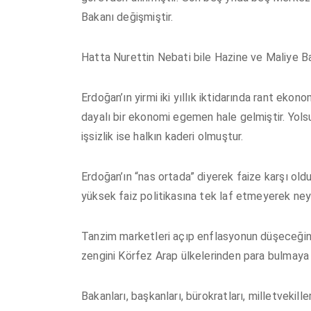
Bakanı değişmiştir.
Hatta Nurettin Nebati bile Hazine ve Maliye Baka
Erdoğan’ın yirmi iki yıllık iktidarında rant ekon
dayalı bir ekonomi egemen hale gelmiştir. Yolsu
işsizlik ise halkın kaderi olmuştur.
Erdoğan’ın “nas ortada” diyerek faize karşı ol
yüksek faiz politikasına tek laf etmeyerek n
Tanzim marketleri açıp enflasyonun düşeceğini
zengini Körfez Arap ülkelerinden para bulmaya
Bakanları, başkanları, bürokratları, milletvekil