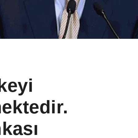
keyi
ktedir.
kası