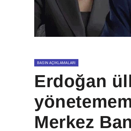
BASIN AÇIKLAMALARI
Erdoğan ül
yönetememe
Merkez Ban