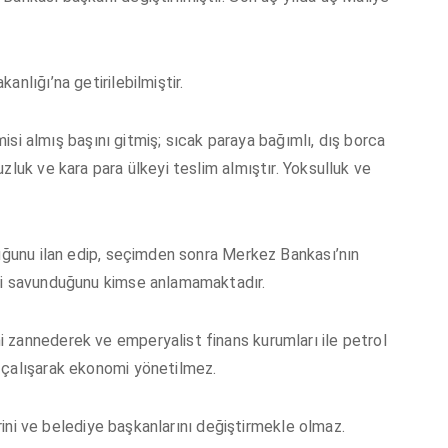
nlığı’na getirilebilmiştir.
omisi almış başını gitmiş; sıcak paraya bağımlı, dış borca
zluk ve kara para ülkeyi teslim almıştır. Yoksulluk ve
duğunu ilan edip, seçimden sonra Merkez Bankası’nın
eyi savunduğunu kimse anlamamaktadır.
 zannederek ve emperyalist finans kurumları ile petrol
 çalışarak ekonomi yönetilmez.
lerini ve belediye başkanlarını değiştirmekle olmaz.