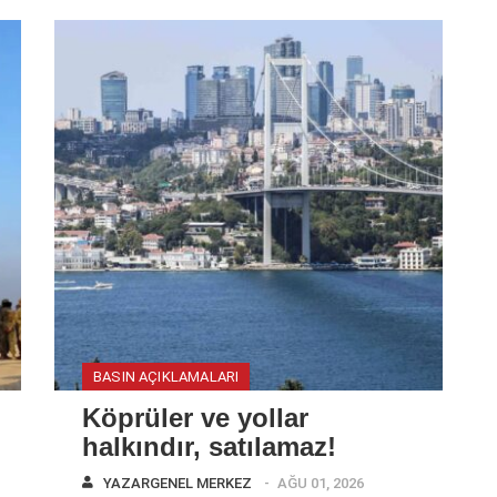
BASIN AÇIKLAMALARI
Köprüler ve yollar
halkındır, satılamaz!
YAZAR
GENEL MERKEZ
AĞU 01, 2026