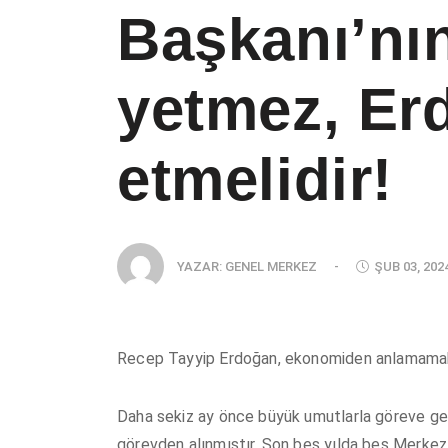
Başkanı’nın
yetmez, Erd
etmelidir!
YAZAR:
GENEL MERKEZ
-
ŞUB 03, 202
Recep Tayyip Erdoğan, ekonomiden anlamamakt
Daha sekiz ay önce büyük umutlarla göreve get
görevden alınmıştır. Son beş yılda beş Merkez 