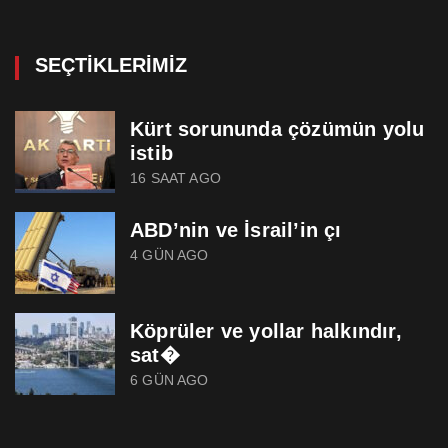
SEÇTIKLERIMIZ
Kürt sorununda çözümün yolu
istib
16 SAAT AGO
ABD’nin ve İsrail’in çı
4 GÜN AGO
Köprüler ve yollar halkındır,
sat�
6 GÜN AGO