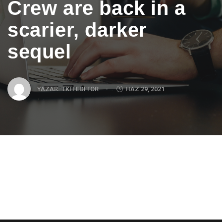
Crew are back in a
scarier, darker
sequel
YAZAR:
TKH EDITÖR
-
HAZ 29, 2021