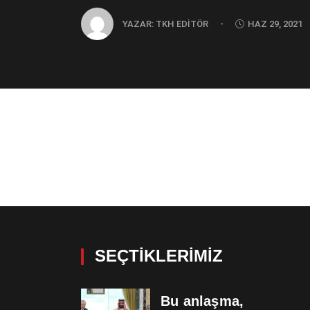
YAZAR:
TKH EDITÖR
-
HAZ 29, 2021
SEÇTIKLERIMIZ
Bu anlaşma,