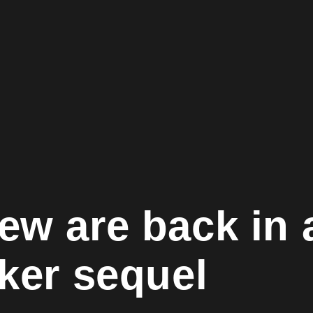
ew are back in 
rker sequel