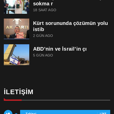
sokma r
18 SAAT AGO
Kürt sorununda çözümün yolu
istib
2 GÜN AGO
ABD’nin ve İsrail’in çı
5 GÜN AGO
İLETIŞIM
Takipçi
LIKE