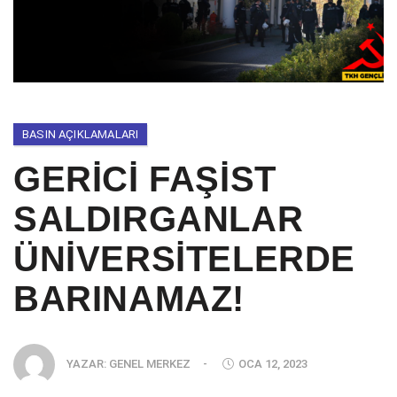
BASIN AÇIKLAMALARI
GERİCİ FAŞİST
SALDIRGANLAR
ÜNİVERSİTELERDE
BARINAMAZ!
YAZAR:
GENEL MERKEZ
-
OCA 12, 2023