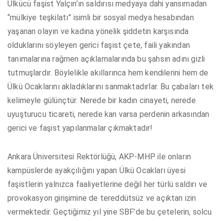
Ülkücü faşist Yalçın’ın saldırısı medyaya dahi yansımadan
“mülkiye teşkilatı” isimli bir sosyal medya hesabından
yaşanan olayın ve kadına yönelik şiddetin karşısında
olduklarını söyleyen gerici faşist çete, faili yakından
tanımalarına rağmen açıklamalarında bu şahsın adını gizli
tutmuşlardır. Böylelikle akıllarınca hem kendilerini hem de
Ülkü Ocaklarını akladıklarını sanmaktadırlar. Bu çabaları tek
kelimeyle gülünçtür. Nerede bir kadın cinayeti, nerede
uyuşturucu ticareti, nerede kan varsa perdenin arkasından
gerici ve faşist yapılanmalar çıkmaktadır!
Ankara Üniversitesi Rektörlüğü, AKP-MHP ile onların
kampüslerde ayakçılığını yapan Ülkü Ocakları üyesi
faşistlerin yalnızca faaliyetlerine değil her türlü saldırı ve
provokasyon girişimine de tereddütsüz ve açıktan izin
vermektedir. Geçtiğimiz yıl yine SBF’de bu çetelerin, solcu