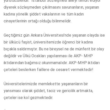
yürütücüleridir. “İstanbul Sözleşmesi aileyi tehdit ediyor”
diyerek sözleşmeden çıkılmasını savunanların, yaşanan
kadına yönelik şiddet vakalarının ve tüm kadın
cinayetlerinin ortağı olduğu bilinmelidir.
Geçtiğimiz gün Ankara Üniversitesi’nde yaşanan olayda ise
bir ülkücü faşist, üniversitemizde öğrenci bir kadına
bıçakla saldırmıştır. Bu ne bireysel ne de münferit bir olay
değildir ve Ülkü Ocakları yapılanması ile AKP- MHP
iktidarından bağımsız okunmamalıdır. AKP-MHP iktidarı
çeteleri beslerken faillere de cesaret vermektedir!
Üniversitelerimizde memlekette yaşananların bir
yansıması olarak şiddet, taciz ve gericilik artmakta,
çeteler ise kol gezmektedir.