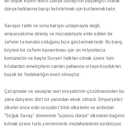
en büyük kıyımı İkinci Dünya Savaşı’nın başlangıcı olarak
dünya halklarına barışı hatırlatmak için kutlanmaktadır.
Savaşın tarihi ve sonu barışın uzlaşmayla değil,
emperyalizme direniş ve mücadeleyle elde edilen bir
zaferin ta kendisi olduğunu bize göstermektedir. Bu barış,
böylesi bir zaferin kazanılması için on milyonlarca
komünistin ve başta Sovyet halkları olmak üzere tüm
kıtalardan emekçilerin canları pahasına ortaya koydukları
büyük bir fedakarlığın eseri olmuştur.
Çatışmalar ve savaşlar reel sosyalizmin çözülmesinden bu
yana dünyanın dört bir yanından eksik olmadı. Emperyalist
ülkeler önce eski sosyalist blok ülkelerini ve ardından
“Soğuk Savaş” döneminin “üçüncü dünya” ülkelerini bağımlı
kılmak üzere türlü yöntemlerle müdahalelerini sürdürüyor.