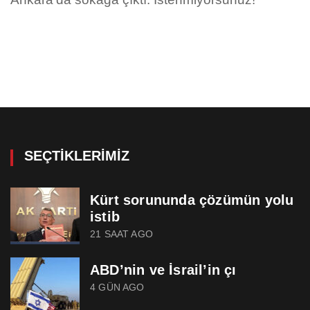
SEÇTIKLERIMIZ
Kürt sorununda çözümün yolu
istib
21 SAAT AGO
ABD’nin ve İsrail’in çı
4 GÜN AGO