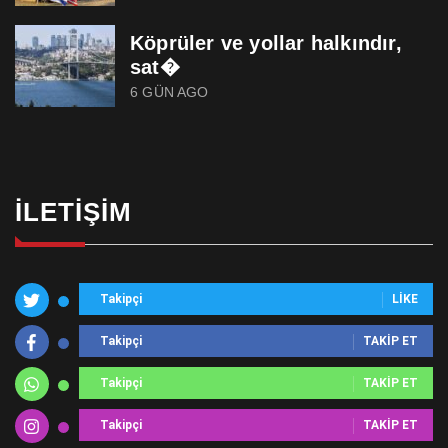
Köprüler ve yollar halkındır,
sat�
6 GÜN AGO
İLETIŞIM
Takipçi
LIKE
Takipçi
TAKIP ET
Takipçi
TAKIP ET
Takipçi
TAKIP ET