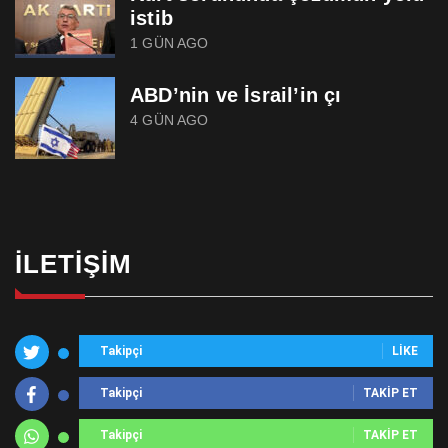
istib
1 GÜN AGO
ABD’nin ve İsrail’in çı
4 GÜN AGO
İLETIŞIM
Takipçi
LIKE
Takipçi
TAKIP ET
Takipçi
TAKIP ET