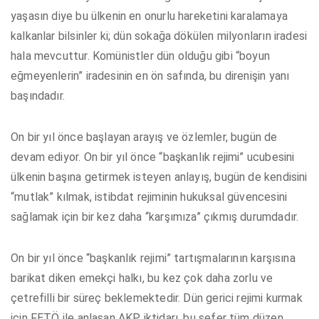
yaşasın diye bu ülkenin en onurlu hareketini karalamaya
kalkanlar bilsinler ki; dün sokağa dökülen milyonların iradesi
hala mevcuttur. Komünistler dün olduğu gibi “boyun
eğmeyenlerin” iradesinin en ön safında, bu direnişin yanı
başındadır.
On bir yıl önce başlayan arayış ve özlemler, bugün de
devam ediyor. On bir yıl önce “başkanlık rejimi” ucubesini
ülkenin başına getirmek isteyen anlayış, bugün de kendisini
“mutlak” kılmak, istibdat rejiminin hukuksal güvencesini
sağlamak için bir kez daha “karşımıza” çıkmış durumdadır.
On bir yıl önce “başkanlık rejimi” tartışmalarının karşısına
barikat diken emekçi halkı, bu kez çok daha zorlu ve
çetrefilli bir süreç beklemektedir. Dün gerici rejimi kurmak
için FETÖ ile anlaşan AKP iktidarı, bu sefer tüm düzen