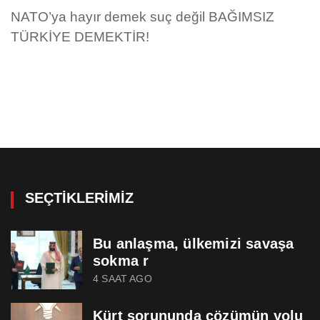
NATO’ya hayır demek suç değil BAĞIMSIZ
TÜRKİYE DEMEKTİR!
SEÇTIKLERIMIZ
Bu anlaşma, ülkemizi savaşa
sokma r
4 SAAT AGO
Kürt sorununda çözümün yolu