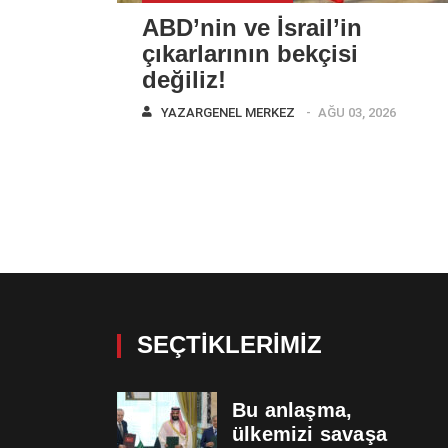
ABD’nin ve İsrail’in
çıkarlarının bekçisi
değiliz!
YAZAR
GENEL MERKEZ
AĞU 03, 2026
SEÇTIKLERIMIZ
Bu anlaşma,
ülkemizi savaşa