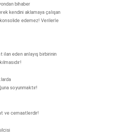
yondan bihaber
erek kendini aklamaya çalışan
i konsolide edemez! Verilerle
t ilan eden anlayış birbirinin
kılmasıdır!
klarda
ğuna soyunmaktır!
ikat ve cemaatlerdir!
lcisi