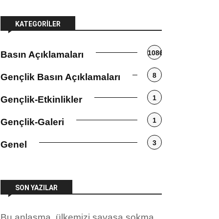
KATEGORILER
1086
Basın Açıklamaları
8
Gençlik Basın Açıklamaları
1
Gençlik-Etkinlikler
1
Gençlik-Galeri
3
Genel
SON YAZILAR
Bu anlaşma, ülkemizi savaşa sokma