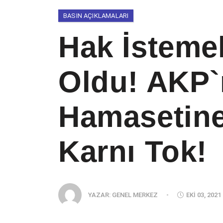
BASIN AÇIKLAMALARI
Hak İstemek
Oldu! AKP`
Hamasetine
Karnı Tok!
YAZAR:
GENEL MERKEZ
-
EKI 03, 2021