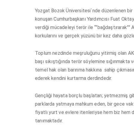
Yozgat Bozok Üniversitesi`nde düzenlenen bir
konuşan Cumhurbaşkanı Yardımcısı Fuat Oktay, 
verdiği mücadeleyi terör ile “”bağdaştırarak””
korkularını ve gerçek yüzünü bir kez daha gözle
Toplum nezdinde meşruluğunu yitirmiş olan AK
başı sıkıştığında terör söylemine sığınmakta v
temel hak olan barınma hakkına sahip çıkmasını
ederek kendini kurtarma derdindedir.
Gençliği hayata borçlu başlatan; yetmezmiş gi
parklarda yatmaya mahkum eden, bir gece vakti
fiyatlı yurt ve evlere itenleriyse hem biz hem 
tanımaktadır.