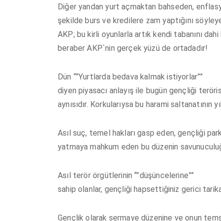
Diğer yandan yurt açmaktan bahseden, enflas
şekilde burs ve kredilere zam yaptığını söyley
AKP; bu kirli oyunlarla artık kendi tabanını dah
beraber AKP`nin gerçek yüzü de ortadadır!
Dün “”Yurtlarda bedava kalmak istiyorlar””
diyen piyasacı anlayış ile bugün gençliği teröris
aynısıdır. Korkularıysa bu harami saltanatının yı
Asıl suç, temel hakları gasp eden, gençliği par
yatmaya mahkum eden bu düzenin savunuculu
Asıl terör örgütlerinin “”düşüncelerine””
sahip olanlar, gençliği hapsettiğiniz gerici tar
Gençlik olarak sermaye düzenine ve onun temsi