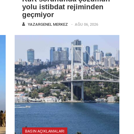
yolu istibdat rejiminden
geçmiyor
YAZAR
GENEL MERKEZ
AĞU 06, 2026
BASIN AÇIKLAMALARI