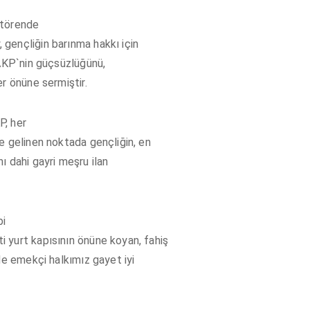
 törende
gençliğin barınma hakkı için
 AKP`nin güçsüzlüğünü,
r önüne sermiştir.
P, her
e gelinen noktada gençliğin, en
 dahi gayri meşru ilan
bi
 yurt kapısının önüne koyan, fahiş
de emekçi halkımız gayet iyi