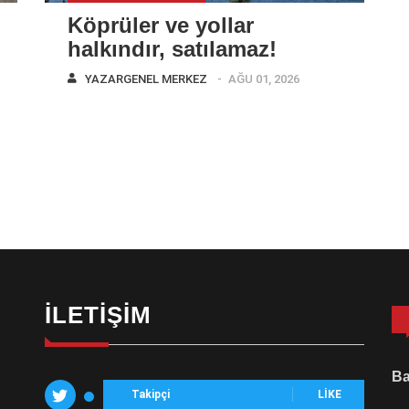
Köprüler ve yollar
halkındır, satılamaz!
YAZAR
GENEL MERKEZ
AĞU 01, 2026
İLETIŞIM
Ba
Takipçi
LIKE