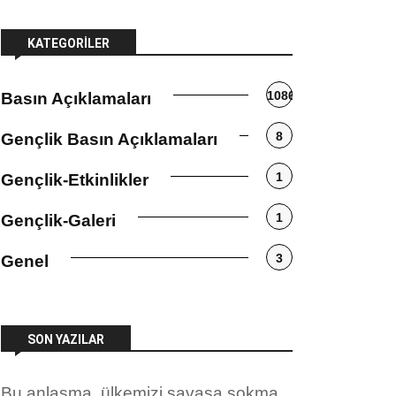
KATEGORILER
1086
Basın Açıklamaları
8
Gençlik Basın Açıklamaları
1
Gençlik-Etkinlikler
1
Gençlik-Galeri
3
Genel
SON YAZILAR
Bu anlaşma, ülkemizi savaşa sokma