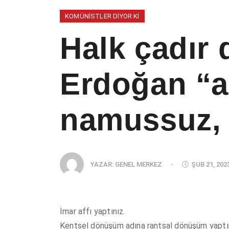
KOMÜNISTLER DIYOR KI
Halk çadır d
Erdoğan “a
namussuz, 
YAZAR:
GENEL MERKEZ
-
ŞUB 21, 202
İmar affı yaptınız.
Kentsel dönüşüm adına rantsal dönüşüm yaptın