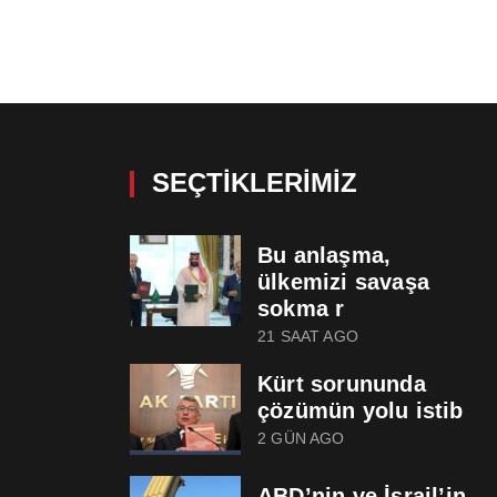
SEÇTIKLERIMIZ
Bu anlaşma,
ülkemizi savaşa
sokma r
21 SAAT AGO
Kürt sorununda
çözümün yolu istib
2 GÜN AGO
ABD’nin ve İsrail’in