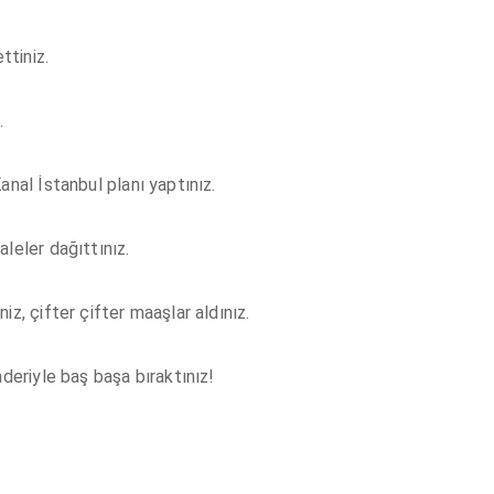
ttiniz.
.
anal İstanbul planı yaptınız.
leler dağıttınız.
z, çifter çifter maaşlar aldınız.
aderiyle baş başa bıraktınız!