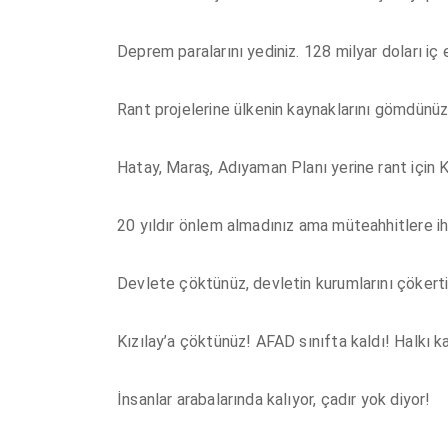
Deprem paralarını yediniz. 128 milyar doları iç e
Rant projelerine ülkenin kaynaklarını gömdünüz
Hatay, Maraş, Adıyaman Planı yerine rant için K
20 yıldır önlem almadınız ama müteahhitlere iha
Devlete çöktünüz, devletin kurumlarını çökertini
Kızılay’a çöktünüz! AFAD sınıfta kaldı! Halkı k
İnsanlar arabalarında kalıyor, çadır yok diyor!