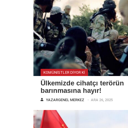
KOMÜNISTLER DIYOR KI
Ülkemizde cihatçı terörün
barınmasına hayır!
YAZAR
GENEL MERKEZ
ARA 26, 2025