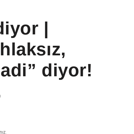
iyor |
hlaksız,
adi” diyor!
3
ız.