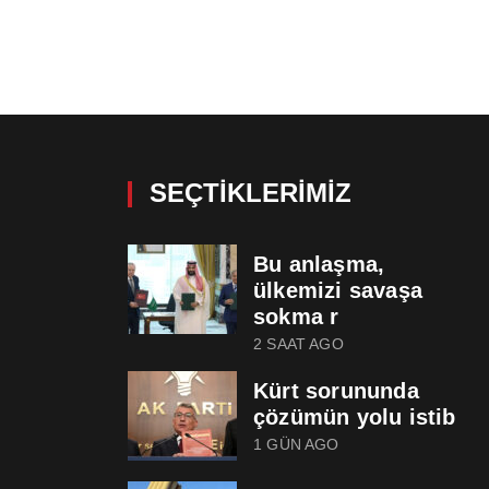
SEÇTIKLERIMIZ
Bu anlaşma,
ülkemizi savaşa
sokma r
2 SAAT AGO
Kürt sorununda
çözümün yolu istib
1 GÜN AGO