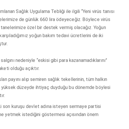
anan Sağlık Uygulama Tebliği ile ilgili “Yeni virüs tanısı
elerimize de günlük 660 lira ödeyeceğiz. Böylece virüs
astanelerimize özel bir destek vermiş olacağız. Yoğun
 karşıladığımız yoğun bakım te
davi ücretlerini de iki
tur.
salgını nedeniyle “eskisi gibi para kazanamadıklarını”
keti olduğu açıktır.
an payını alıp semiren sağlık tekellerinin, tüm halkın
 en yüksek düzeyde ihtiyaç duyduğu bu dönemde böylesi
ır.
ki son kuruşu devlet adına isteyen sermaye partisi
me yetmek istediğini göstermesi açısından önem