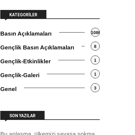
KATEGORILER
1086
Basın Açıklamaları
8
Gençlik Basın Açıklamaları
1
Gençlik-Etkinlikler
1
Gençlik-Galeri
3
Genel
SON YAZILAR
Bu anlaşma, ülkemizi savaşa sokma