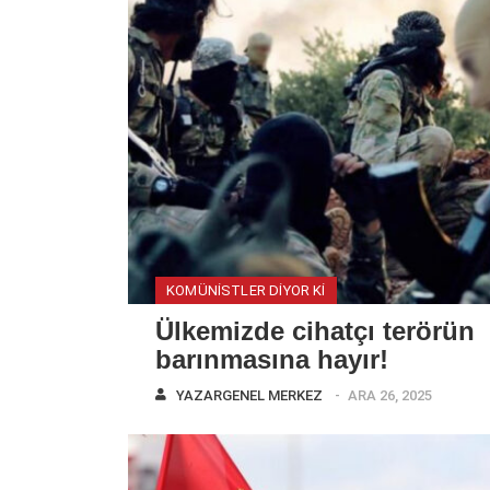
KOMÜNISTLER DIYOR KI
Ülkemizde cihatçı terörün
barınmasına hayır!
YAZAR
GENEL MERKEZ
ARA 26, 2025