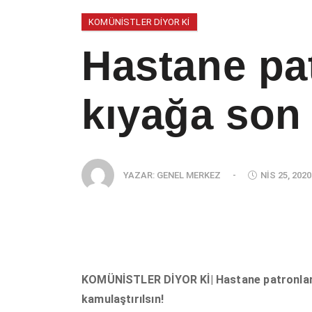
KOMÜNISTLER DIYOR KI
Hastane pa
kıyağa son 
YAZAR:
GENEL MERKEZ
-
NIS 25, 2020
KOMÜNİSTLER DİYOR Kİ| Hastane patronları
kamulaştırılsın!