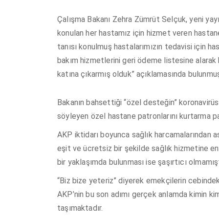
Çalışma Bakanı Zehra Zümrüt Selçuk, yeni yayıml
konulan her hastamız için hizmet veren hastan
tanısı konulmuş hastalarımızın tedavisi için h
bakım hizmetlerini geri ödeme listesine alarak
katına çıkarmış olduk” açıklamasında bulunmuş
Bakanın bahsettiği “özel desteğin” koronavirüs 
söyleyen özel hastane patronlarını kurtarma pa
AKP iktidarı boyunca sağlık harcamalarından asl
eşit ve ücretsiz bir şekilde sağlık hizmetine
bir yaklaşımda bulunması ise şaşırtıcı olmamışt
“Biz bize yeteriz” diyerek emekçilerin cebinde
AKP’nin bu son adımı gerçek anlamda kimin ki
taşımaktadır.