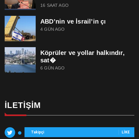
16 SAAT AGO
ABD’nin ve İsrail’in çı
4 GÜN AGO
Köprüler ve yollar halkındır,
sat�
6 GÜN AGO
İLETIŞIM
Takipçi
LIKE