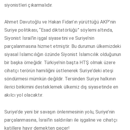
siyonistleri çıkarmalıdır.
Ahmet Davutoğlu ve Hakan Fidan’ın yürüttüğü AKP’nin
Suriye politikası, “Esad diktatörlüğü” söylemi altında,
Siyonist İsrail’in işgal siyasetini ve Suriye’nin
parçalanmasına hizmet etmiştir. Bu durumun ülkemizdeki
siyasal İslamcılığın özünde Siyonist İslamcılık olduğunun
bir başka örneğidir. Türkiye’nin başta HTŞ olmak üzere
cihatçı terörün hamiliğini üstlenerek Suriye’deki ateşi
söndürmesi mümkün değildir. Tersinden Suriye halkının
ilerici birikimini desteklemek ülkemiz dış siyasetinde en
akılcı yol olacaktır.
Suriye’de yeni bir savaşın önlenmesinin yolu, Suriye’nin
parçalanmasına, İsrail’in saldırıları ile işgaline ve cihatçı
katillere hayır demekten geçer!