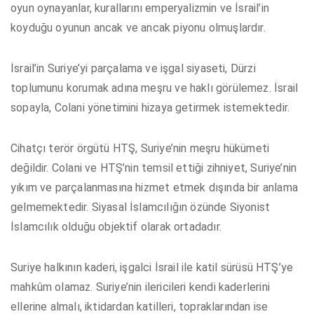
oyun oynayanlar, kurallarını emperyalizmin ve İsrail’in
koyduğu oyunun ancak ve ancak piyonu olmuşlardır.
İsrail’in Suriye’yi parçalama ve işgal siyaseti, Dürzi
toplumunu korumak adına meşru ve haklı görülemez. İsrail
sopayla, Colani yönetimini hizaya getirmek istemektedir.
Cihatçı terör örgütü HTŞ, Suriye’nin meşru hükümeti
değildir. Colani ve HTŞ’nin temsil ettiği zihniyet, Suriye’nin
yıkım ve parçalanmasına hizmet etmek dışında bir anlama
gelmemektedir. Siyasal İslamcılığın özünde Siyonist
İslamcılık olduğu objektif olarak ortadadır.
Suriye halkının kaderi, işgalci İsrail ile katil sürüsü HTŞ’ye
mahkûm olamaz. Suriye’nin ilericileri kendi kaderlerini
ellerine almalı, iktidardan katilleri, topraklarından ise