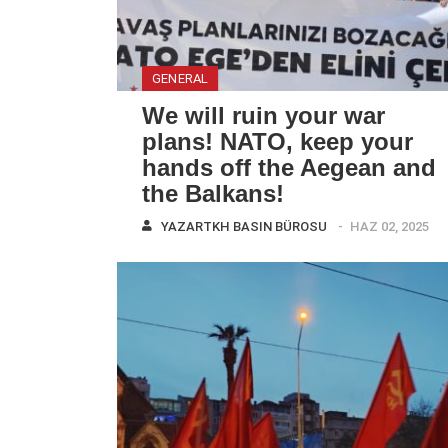
GENERAL
We will ruin your war
plans! NATO, keep your
hands off the Aegean and
the Balkans!
YAZAR
TKH BASIN BÜROSU
HAZ 02, 2025