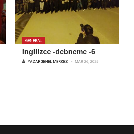
GENERAL
ingilizce -debneme -6
YAZAR
GENEL MERKEZ
MAR 26, 2025