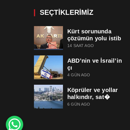
SEÇTIKLERIMIZ
Kürt sorununda
çözümün yolu istib
14 SAAT AGO
ABD’nin ve İsrail’in
çı
4 GÜN AGO
Köprüler ve yollar
halkındır, sat�
6 GÜN AGO