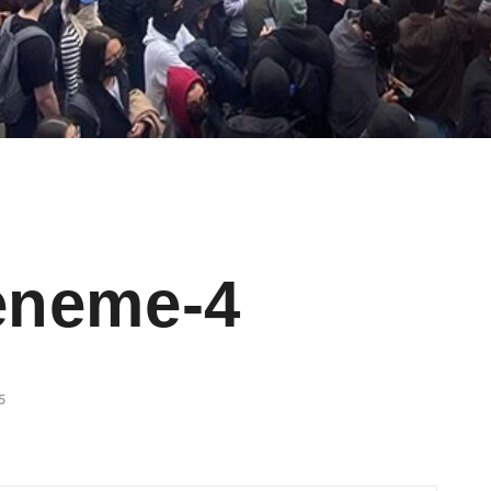
deneme-4
5