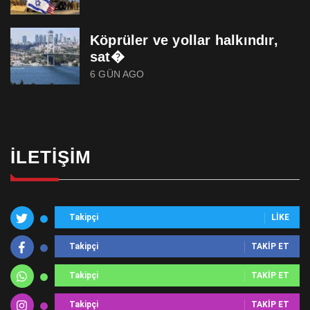
Köprüler ve yollar halkındır,
sat�
6 GÜN AGO
İLETIŞIM
Takipçi
LIKE
Takipçi
TAKIP ET
Takipçi
TAKIP ET
Takipçi
TAKIP ET