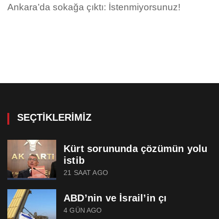
Ankara’da sokağa çıktı: İstenmiyorsunuz!
SEÇTIKLERIMIZ
Kürt sorununda çözümün yolu
istib
21 SAAT AGO
ABD’nin ve İsrail’in çı
4 GÜN AGO