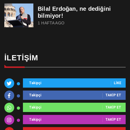
Bilal Erdoğan, ne dediğini
bilmiyor!
1 HAFTA AGO
İLETIŞIM
Takipçi
LIKE
Takipçi
TAKIP ET
Takipçi
TAKIP ET
Takipçi
TAKIP ET