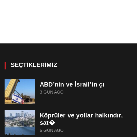
SEÇTIKLERIMIZ
ABD’nin ve İsrail’in çı
3 GÜN AGO
Köprüler ve yollar halkındır,
sat�
5 GÜN AGO