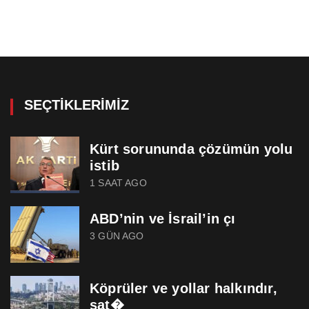
SEÇTIKLERIMIZ
Kürt sorununda çözümün yolu
istib
1 SAAT AGO
ABD’nin ve İsrail’in çı
3 GÜN AGO
Köprüler ve yollar halkındır,
sat�