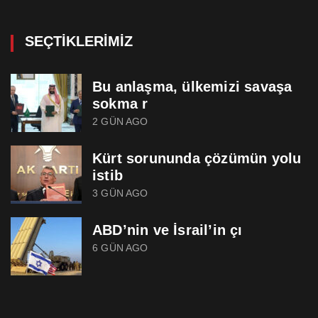
SEÇTIKLERIMIZ
Bu anlaşma, ülkemizi savaşa
sokma r
2 GÜN AGO
Kürt sorununda çözümün yolu
istib
3 GÜN AGO
ABD’nin ve İsrail’in çı
6 GÜN AGO