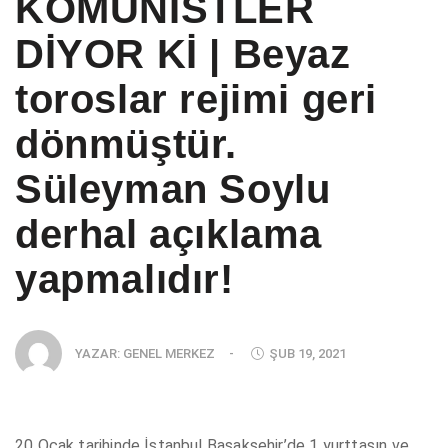
KOMÜNİSTLER
DİYOR Kİ | Beyaz
toroslar rejimi geri
dönmüştür.
Süleyman Soylu
derhal açıklama
yapmalıdır!
YAZAR:
GENEL MERKEZ
-
ŞUB 19, 2021
20 Ocak tarihinde İstanbul Başakşehir’de 1 yurttaşın ve