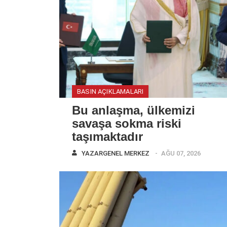
BASIN AÇIKLAMALARI
Bu anlaşma, ülkemizi
savaşa sokma riski
taşımaktadır
YAZAR
GENEL MERKEZ
AĞU 07, 2026