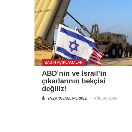
BASIN AÇIKLAMALARI
ABD’nin ve İsrail’in
çıkarlarının bekçisi
değiliz!
YAZAR
GENEL MERKEZ
AĞU 03, 2026