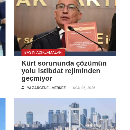
BASIN AÇIKLAMALARI
Kürt sorununda çözümün
yolu istibdat rejiminden
geçmiyor
YAZAR
GENEL MERKEZ
AĞU 06, 2026