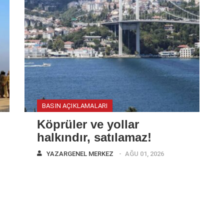
BASIN AÇIKLAMALARI
Köprüler ve yollar
halkındır, satılamaz!
YAZAR
GENEL MERKEZ
AĞU 01, 2026