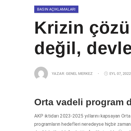
BASIN AÇIKLAMALARI
Krizin çöz
değil, devle
YAZAR:
GENEL MERKEZ
-
EYL 07, 2022
Orta vadeli program d
AKP iktidarı 2023-2025 yıllarını kapsayan Orta V
programların hedefleri neredeyse hiçbir zaman