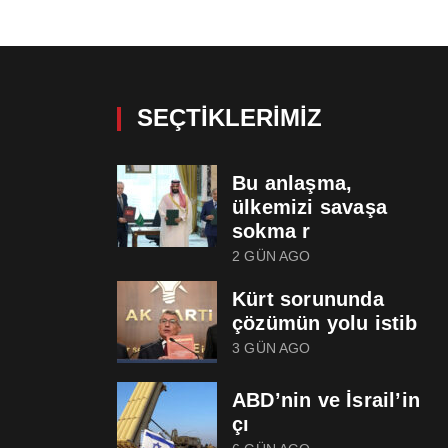
SEÇTIKLERIMIZ
Bu anlaşma,
ülkemizi savaşa
sokma r
2 GÜN AGO
Kürt sorununda
çözümün yolu istib
3 GÜN AGO
ABD’nin ve İsrail’in
çı