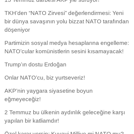
TKH’den “NATO Zirvesi” değerlendirmesi: Yeni
bir dünya savaşının yolu bizzat NATO tarafından
döşeniyor
Partimizin sosyal medya hesaplarına engelleme:
NATO’cular komünistlerin sesini kısamayacak!
Trump’ın dostu Erdoğan
Onlar NATO’cu, biz yurtseveriz!
AKP’nin yaygara siyasetine boyun
eğmeyeceğiz!
2 Temmuz bu ülkenin aydınlık geleceğine karşı
yapılan bir katliamdır!
Özel karar versin: Kuvayi Milliye mi NATO mu?