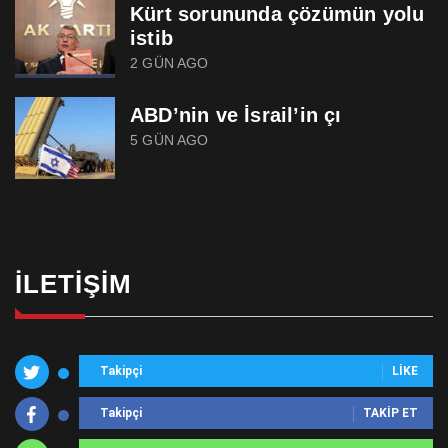
Kürt sorununda çözümün yolu
istib
2 GÜN AGO
ABD’nin ve İsrail’in çı
5 GÜN AGO
İLETIŞIM
Takipçi
LIKE
Takipçi
TAKIP ET