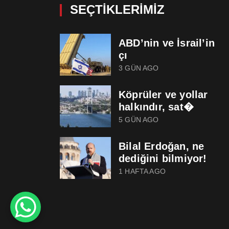
SEÇTIKLERIMIZ
ABD’nin ve İsrail’in
çı
3 GÜN AGO
Köprüler ve yollar
halkındır, sat�
5 GÜN AGO
Bilal Erdoğan, ne
dediğini bilmiyor!
1 HAFTA AGO