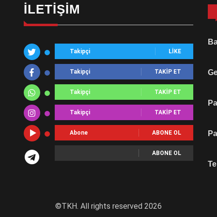
İLETIŞIM
Ba
Takipçi
LIKE
Takipçi
TAKIP ET
Ge
Takipçi
TAKIP ET
Pa
Takipçi
TAKIP ET
Abone
ABONE OL
Pa
ABONE OL
Te
©TKH. All rights reserved 2026