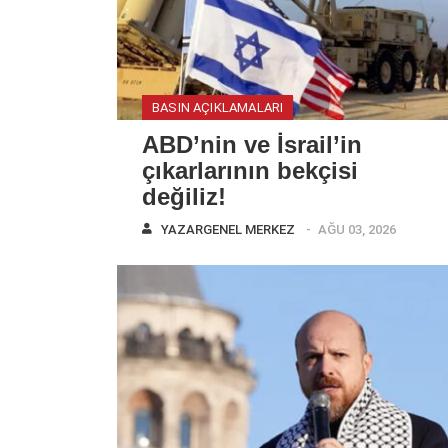
BASIN AÇIKLAMALARI
ABD’nin ve İsrail’in
çıkarlarının bekçisi
değiliz!
YAZAR
GENEL MERKEZ
AĞU 03, 2026