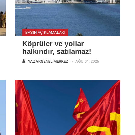
BASIN AÇIKLAMALARI
Köprüler ve yollar
halkındır, satılamaz!
YAZAR
GENEL MERKEZ
AĞU 01, 2026