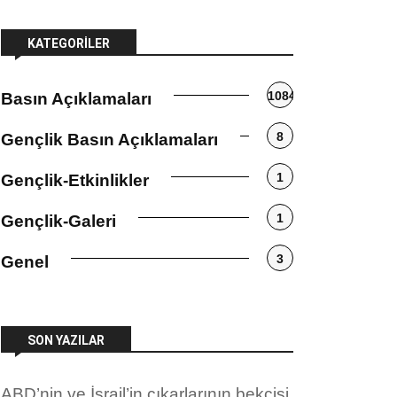
KATEGORILER
1084
Basın Açıklamaları
8
Gençlik Basın Açıklamaları
1
Gençlik-Etkinlikler
1
Gençlik-Galeri
3
Genel
SON YAZILAR
ABD’nin ve İsrail’in çıkarlarının bekçisi