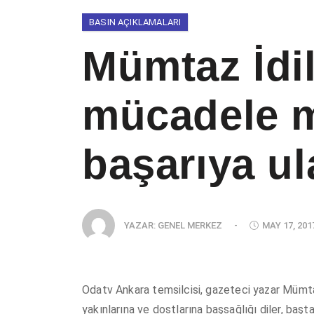
BASIN AÇIKLAMALARI
Mümtaz İdil
mücadele m
başarıya ul
YAZAR:
GENEL MERKEZ
-
MAY 17, 201
Odatv Ankara temsilcisi, gazeteci yazar Mümtaz 
yakınlarına ve dostlarına başsağlığı diler, ba