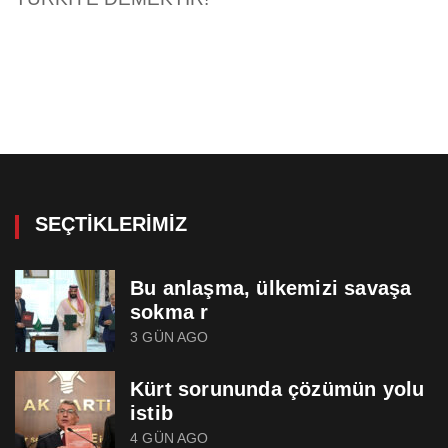
SEÇTIKLERIMIZ
Bu anlaşma, ülkemizi savaşa
sokma r
3 GÜN AGO
Kürt sorununda çözümün yolu
istib
4 GÜN AGO