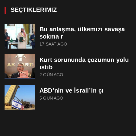
SEÇTIKLERIMIZ
Bu anlaşma, ülkemizi savaşa
sokma r
17 SAAT AGO
Kürt sorununda çözümün yolu
istib
2 GÜN AGO
ABD’nin ve İsrail’in çı
5 GÜN AGO