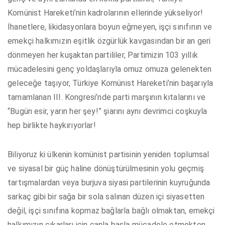
Komünist Hareketi’nin kadrolarının ellerinde yükseliyor!
İhanetlere, likidasyonlara boyun eğmeyen, işçi sınıfının ve
emekçi halkımızın eşitlik özgürlük kavgasından bir an geri
dönmeyen her kuşaktan partililer, Partimizin 103 yıllık
mücadelesini genç yoldaşlarıyla omuz omuza gelenekten
geleceğe taşıyor, Türkiye Komünist Hareketi’nin başarıyla
tamamlanan III. Kongresi’nde parti marşının kıtalarını ve
“Bugün esir, yarın her şey!” şiarını aynı devrimci coşkuyla
hep birlikte haykırıyorlar!
Biliyoruz ki ülkenin komünist partisinin yeniden toplumsal
ve siyasal bir güç haline dönüştürülmesinin yolu geçmiş
tartışmalardan veya burjuva siyasi partilerinin kuyruğunda
sarkaç gibi bir sağa bir sola salınan düzen içi siyasetten
değil, işçi sınıfına kopmaz bağlarla bağlı olmaktan, emekçi
halkımızın çıkarları için canla başla mücadele etmekten