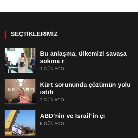
SEÇTIKLERIMIZ
Bu anlaşma, ülkemizi savaşa
sokma r
1 GÜN AGO
Kürt sorununda çözümün yolu
istib
2 GÜN AGO
ABD’nin ve İsrail’in çı
5 GÜN AGO