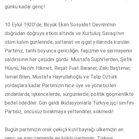
günkü kadar genç!
10 Eylül 1920’de, Büyük Ekim Sosyalist Devrimi’nin
doğrudan doğruya etkisi altında ve Kurtuluş Savaşı’nın
ölüm kalım günlerinde, saltanat ve işgal yıllarında kurulan
Partimiz, tarihi boyunca gericiliğin, faşizmin ve sermayenin
saldırısının her çeşidini gördü. Mustafa Suphi’lerden, Şefik
Hüsnü, Nazım Hikmet, Reşat Fuat Baraner, Zeki Baştımar,
İsmail Bilen, Mustafa Hayrullahoğlu ve Talip Öztürk
yoldaşlara kadar Partimizin nice üye ve yöneticileri
zindanlarda, işkencelerde, sürgünlerde, politik göçmenlikte
bedel ödediler. Gün geldi likidasyonlarla Türkiye işçi sınıfını
Partisiz, öncüsüz bırakmaya yeltendiler, sökmedi!
Bugün partimizin orak çekiçli kızıl bayrağı ülkemizin en
genç ve aynı zamanda en köklü partisinin, Türkiye