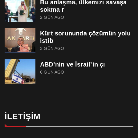
Bu anlaşma, ülkemizi savaşa
sokma r
2 GÜN AGO
Kürt sorununda çözümün yolu
istib
3 GÜN AGO
ABD’nin ve İsrail’in çı
6 GÜN AGO
İLETIŞIM