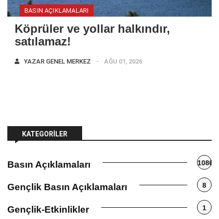
BASIN AÇIKLAMALARI
Köprüler ve yollar halkındır,
satılamaz!
YAZAR
GENEL MERKEZ
AĞU 01, 2026
KATEGORILER
1086
Basın Açıklamaları
8
Gençlik Basın Açıklamaları
1
Gençlik-Etkinlikler