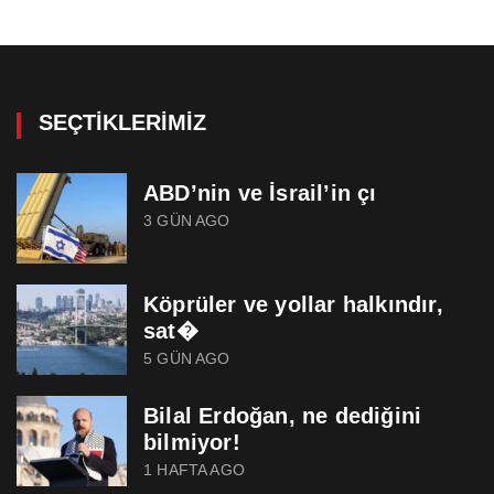
SEÇTIKLERIMIZ
ABD’nin ve İsrail’in çı
3 GÜN AGO
Köprüler ve yollar halkındır,
sat�
5 GÜN AGO
Bilal Erdoğan, ne dediğini
bilmiyor!
1 HAFTA AGO