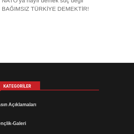
NATO’ya hayır demek suç değil
BAĞIMSIZ TÜRKİYE DEMEKTİR!
KATEGORILER
sın Açıklamaları
nçlik-Galeri