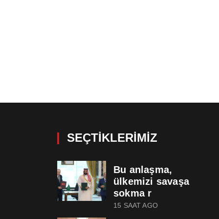
SEÇTIKLERIMIZ
Bu anlaşma,
ülkemizi savaşa
sokma r
15 SAAT AGO