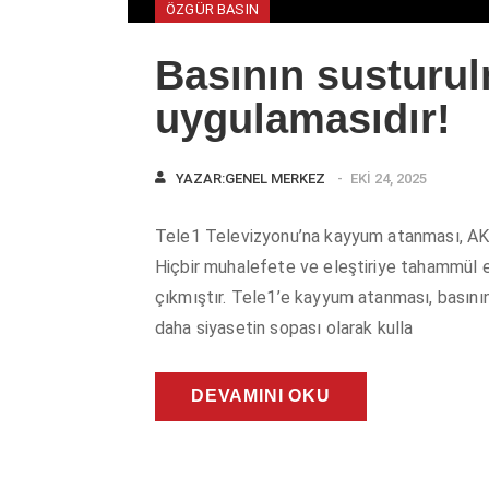
ÖZGÜR BASIN
Basının susturul
uygulamasıdır!
YAZAR:
GENEL MERKEZ
EKI 24, 2025
Tele1 Televizyonu’na kayyum atanması, AKP’ni
Hiçbir muhalefete ve eleştiriye tahammül 
çıkmıştır. Tele1’e kayyum atanması, basının
daha siyasetin sopası olarak kulla
DEVAMINI OKU