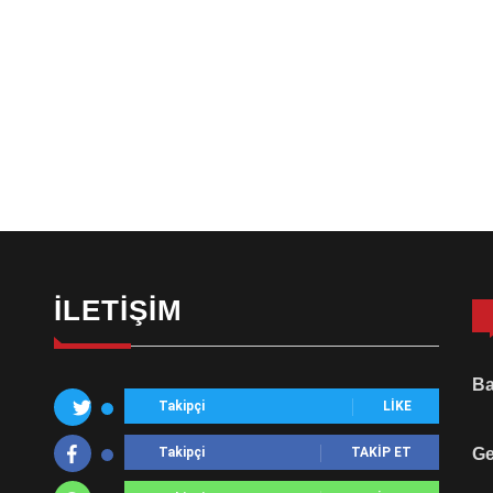
İLETIŞIM
Ba
Takipçi
LIKE
Takipçi
TAKIP ET
Ge