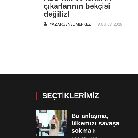
çıkarlarının bekçisi
değiliz!
YAZAR
GENEL MERKEZ
AĞU 03, 2026
SEÇTIKLERIMIZ
Bu anlaşma,
ülkemizi savaşa
sokma r