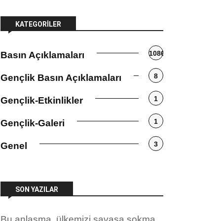
KATEGORILER
1086
Basın Açıklamaları
8
Gençlik Basın Açıklamaları
1
Gençlik-Etkinlikler
1
Gençlik-Galeri
3
Genel
SON YAZILAR
Bu anlaşma, ülkemizi savaşa sokma