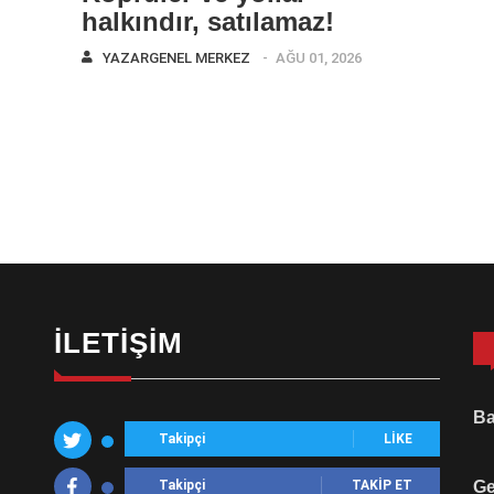
halkındır, satılamaz!
YAZAR
GENEL MERKEZ
AĞU 01, 2026
İLETIŞIM
Ba
Takipçi
LIKE
Takipçi
TAKIP ET
Ge