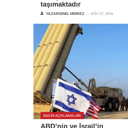
taşımaktadır
YAZAR
GENEL MERKEZ
AĞU 07, 2026
BASIN AÇIKLAMALARI
ABD’nin ve İsrail’in