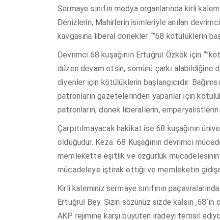
Sermaye sınıfın medya organlarında kirli kalemle
Denizlerin, Mahirlerin isimleriyle anılan devri
kavgasına liberal dönekler “”68 kötülüklerin baş
Devrimci 68 kuşağının Ertuğrul Özkök için “”köt
düzen devam etsin, sömürü çarkı alabildiğine dö
diyenler için kötülüklerin başlangıcıdır. Bağıms
patronların gazetelerinden yapanlar için kötülük
patronların, dönek liberallerin, emperyalistler
Çarpıtılmayacak hakikat ise 68 kuşağının ünive
olduğudur. Keza 68 Kuşağının devrimci mücadele
memlekette eşitlik ve özgürlük mücadelesinin
mücadeleye iştirak ettiği ve memleketin gidişa
Kirli kaleminiz sermaye sınıfının paçavraların
Ertuğrul Bey. Sizin sözünüz sizde kalsın ,68`in
AKP rejimine karşı büyüten iradeyi temsil ediyo