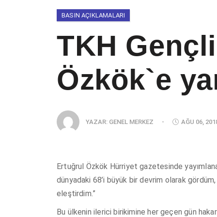
BASIN AÇIKLAMALARI
TKH Gençli
Özkök`e yan
YAZAR:
GENEL MERKEZ
-
AĞU 06, 201
Ertuğrul Özkök Hürriyet gazetesinde yayımlana
dünyadaki 68’i büyük bir devrim olarak gördüm, a
eleştirdim.”
Bu ülkenin ilerici birikimine her geçen gün hakar