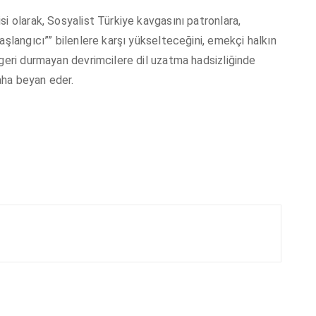
i olarak, Sosyalist Türkiye kavgasını patronlara,
aşlangıcı”” bilenlere karşı yükselteceğini, emekçi halkın
 geri durmayan devrimcilere dil uzatma hadsizliğinde
aha beyan eder.