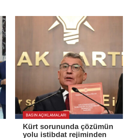
BASIN AÇIKLAMALARI
Kürt sorununda çözümün
yolu istibdat rejiminden