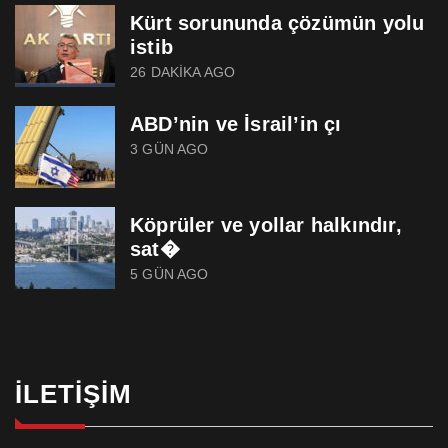
Kürt sorununda çözümün yolu
istib
26 DAKIKA AGO
ABD’nin ve İsrail’in çı
3 GÜN AGO
Köprüler ve yollar halkındır,
sat�
5 GÜN AGO
İLETIŞIM