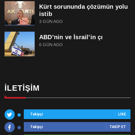
Kürt sorununda çözümün yolu
istib
3 GÜN AGO
ABD’nin ve İsrail’in çı
6 GÜN AGO
İLETIŞIM
Takipçi
LIKE
Takipçi
TAKIP ET