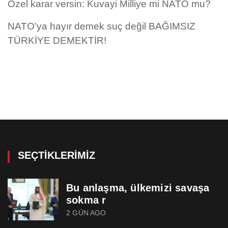
Özel karar versin: Kuvayi Milliye mi NATO mu?
NATO’ya hayır demek suç değil BAĞIMSIZ
TÜRKİYE DEMEKTİR!
SEÇTIKLERIMIZ
Bu anlaşma, ülkemizi savaşa
sokma r
2 GÜN AGO