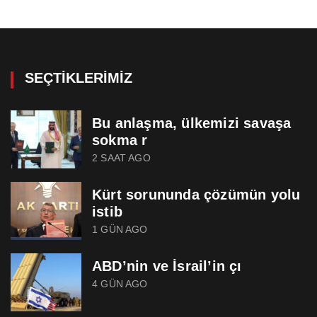
SEÇTIKLERIMIZ
Bu anlaşma, ülkemizi savaşa
sokma r
2 SAAT AGO
Kürt sorununda çözümün yolu
istib
1 GÜN AGO
ABD’nin ve İsrail’in çı
4 GÜN AGO