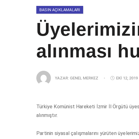
BASIN AÇIKLAMALARI
Üyelerimizi
alınması h
YAZAR:
GENEL MERKEZ
-
EKI 12, 2019
Türkiye Komünist Hareketi İzmir İl Örgütü üyes
alınmıştır.
Partinin siyasal çalışmalarını yürüten üyelerimiz