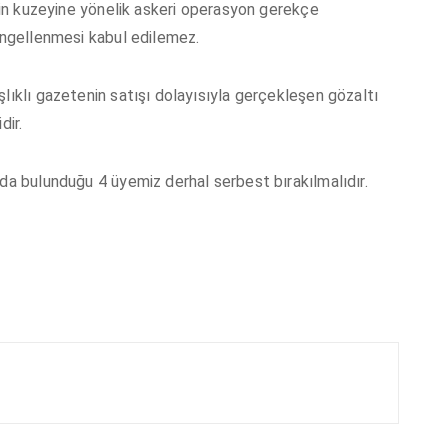
’nin kuzeyine yönelik askeri operasyon gerekçe
 engellenmesi kabul edilemez.
lıklı gazetenin satışı dolayısıyla gerçekleşen gözaltı
dir.
nda bulunduğu 4 üyemiz derhal serbest bırakılmalıdır.