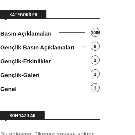
KATEGORILER
1086
Basın Açıklamaları
8
Gençlik Basın Açıklamaları
1
Gençlik-Etkinlikler
1
Gençlik-Galeri
3
Genel
SON YAZILAR
Bu anlaşma, ülkemizi savaşa sokma