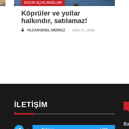
BASIN AÇIKLAMALARI
Köprüler ve yollar
halkındır, satılamaz!
YAZAR
GENEL MERKEZ
AĞU 01, 2026
İLETIŞIM
Ba