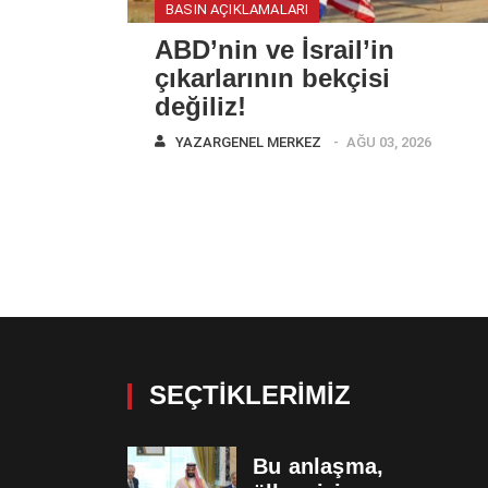
BASIN AÇIKLAMALARI
ABD’nin ve İsrail’in
çıkarlarının bekçisi
değiliz!
YAZAR
GENEL MERKEZ
AĞU 03, 2026
SEÇTIKLERIMIZ
Bu anlaşma,