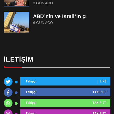
3 GÜN AGO
ABD’nin ve İsrail’in çı
6 GÜN AGO
İLETIŞIM
Takipçi
LIKE
Takipçi
TAKIP ET
Takipçi
TAKIP ET
Takipçi
TAKIP ET