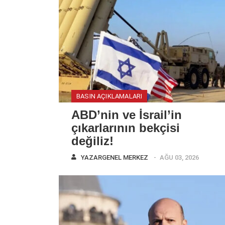
BASIN AÇIKLAMALARI
ABD’nin ve İsrail’in
çıkarlarının bekçisi
değiliz!
YAZAR
GENEL MERKEZ
AĞU 03, 2026