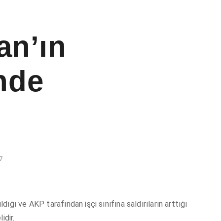
an’ın
nde
7
ığı ve AKP tarafından işçi sınıfına saldırıların arttığı
idir.