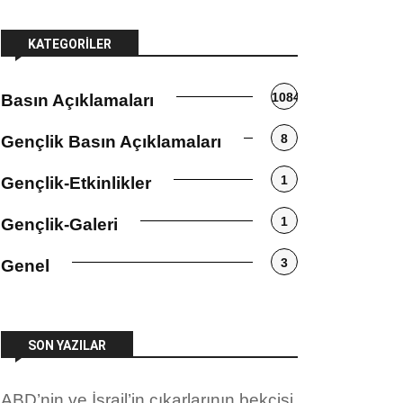
KATEGORILER
1084
Basın Açıklamaları
8
Gençlik Basın Açıklamaları
1
Gençlik-Etkinlikler
1
Gençlik-Galeri
3
Genel
SON YAZILAR
ABD’nin ve İsrail’in çıkarlarının bekçisi