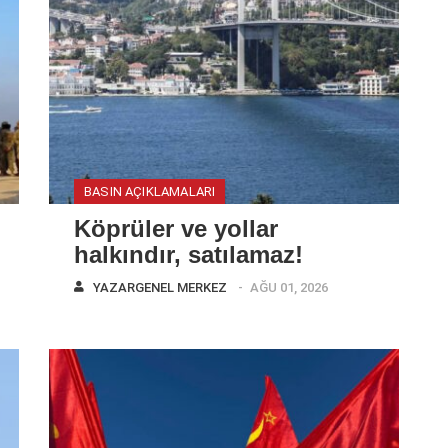
BASIN AÇIKLAMALARI
Köprüler ve yollar
halkındır, satılamaz!
YAZAR
GENEL MERKEZ
AĞU 01, 2026