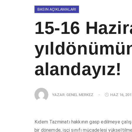
BASIN AÇIKLAMALARI
15-16 Hazir
yıldönümü
alandayız!
YAZAR:
GENEL MERKEZ
-
HAZ 16, 201
Kıdem Tazminatı hakkının gasp edilmeye çalışıld
bir dönemde, işçi sınıfı mücadelesi yükseltilmel