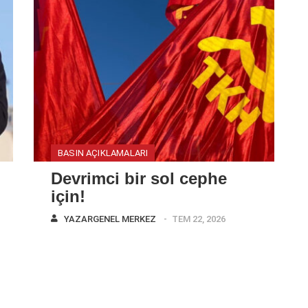
BASIN AÇIKLAMALARI
Devrimci bir sol cephe
için!
YAZAR
GENEL MERKEZ
TEM 22, 2026