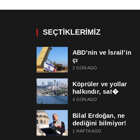
SEÇTIKLERIMIZ
ABD’nin ve İsrail’in
çı
2 GÜN AGO
Köprüler ve yollar
halkındır, sat�
4 GÜN AGO
Bilal Erdoğan, ne
dediğini bilmiyor!
1 HAFTA AGO