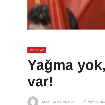
VIDEOLAR
Yağma yok,
var!
YAZAR:
GENEL MERKEZ
-
MAY 08, 202