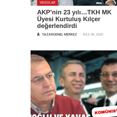
VIDEOLAR
AKP’nin 23 yılı…TKH MK
Üyesi Kurtuluş Kılçer
değerlendirdi
YAZAR
GENEL MERKEZ
KAS 05, 2025