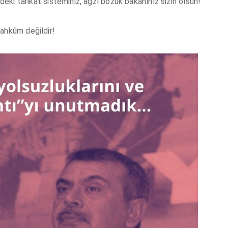
mdeki tarikat sisteminiz, ağzı bozuk bakanınız sizin olsun!
mahkûm değildir!