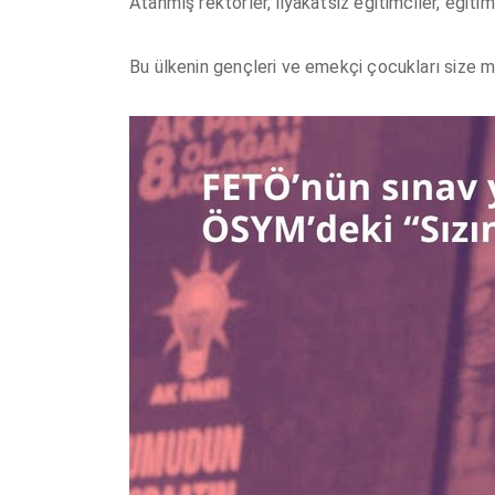
Atanmış rektörler, liyakatsiz eğitimciler, eğiti
Bu ülkenin gençleri ve emekçi çocukları size 