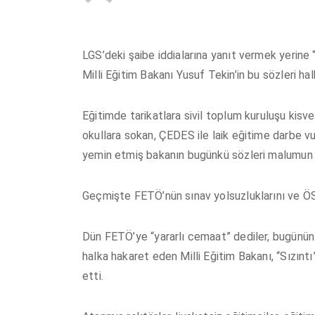
LGS’deki şaibe iddialarına yanıt vermek yerine “
Milli Eğitim Bakanı Yusuf Tekin’in bu sözleri ha
Eğitimde tarikatlara sivil toplum kuruluşu kisv
okullara sokan, ÇEDES ile laik eğitime darbe v
yemin etmiş bakanın bugünkü sözleri malumun i
Geçmişte FETÖ’nün sınav yolsuzluklarını ve ÖS
Dün FETÖ’ye “yararlı cemaat” dediler, bugünün t
halka hakaret eden Milli Eğitim Bakanı, “Sızınt
etti.