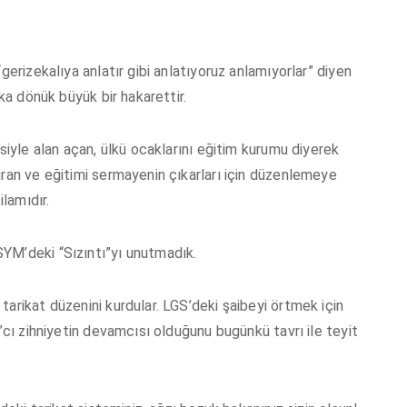
gerizekalıya anlatır gibi anlatıyoruz anlamıyorlar” diyen
lka dönük büyük bir hakarettir.
esiyle alan açan, ülkü ocaklarını eğitim kurumu diyerek
uran ve eğitimi sermayenin çıkarları için düzenlemeye
lamıdır.
YM’deki “Sızıntı”yı unutmadık.
arikat düzenini kurdular. LGS’deki şaibeyi örtmek için
ı”cı zihniyetin devamcısı olduğunu bugünkü tavrı ile teyit