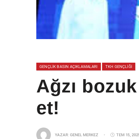
GENÇLIK BASIN AÇIKLAMALARI
TKH GENÇLIĞI
Ağzı bozuk 
et!
YAZAR:
GENEL MERKEZ
-
TEM 15, 202