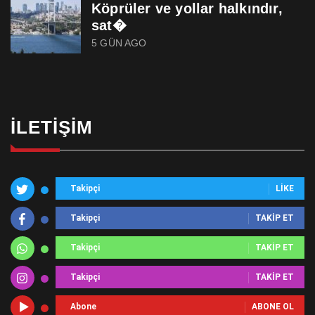
Köprüler ve yollar halkındır,
sat�
5 GÜN AGO
İLETIŞIM
Takipçi
LIKE
Takipçi
TAKIP ET
Takipçi
TAKIP ET
Takipçi
TAKIP ET
Abone
ABONE OL