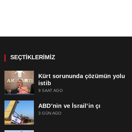
SEÇTIKLERIMIZ
Kürt sorununda çözümün yolu
istib
9 SAAT AGO
ABD’nin ve İsrail’in çı
3 GÜN AGO