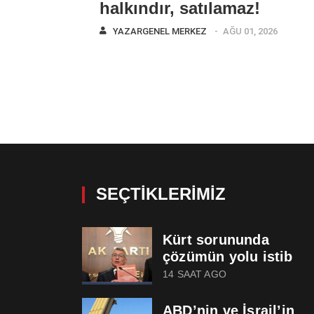
halkındır, satılamaz!
YAZAR
GENEL MERKEZ
AĞU 01, 2026
SEÇTIKLERIMIZ
Kürt sorununda
çözümün yolu istib
14 SAAT AGO
ABD’nin ve İsrail’in