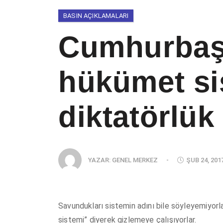
BASIN AÇIKLAMALARI
Cumhurbaş
hükümet sis
diktatörlük 
YAZAR:
GENEL MERKEZ
-
ŞUB 24, 201
Savundukları sistemin adını bile söyleyemiyor
sistemi” diyerek gizlemeye çalışıyorlar.