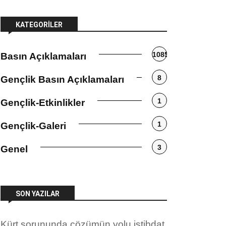
KATEGORILER
1085
Basın Açıklamaları
8
Gençlik Basın Açıklamaları
1
Gençlik-Etkinlikler
1
Gençlik-Galeri
3
Genel
SON YAZILAR
Kürt sorununda çözümün yolu istibdat