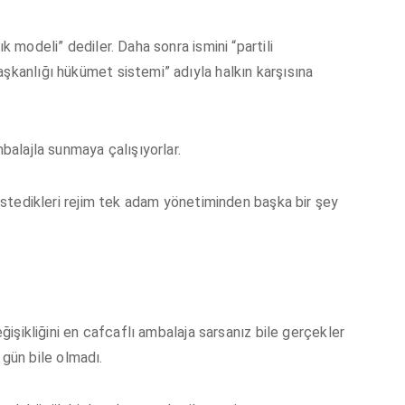
k modeli” dediler. Daha sonra ismini “partili
aşkanlığı hükümet sistemi” adıyla halkın karşısına
mbalajla sunmaya çalışıyorlar.
k istedikleri rejim tek adam yönetiminden başka bir şey
eğişikliğini en cafcaflı ambalaja sarsanız bile gerçekler
r gün bile olmadı.