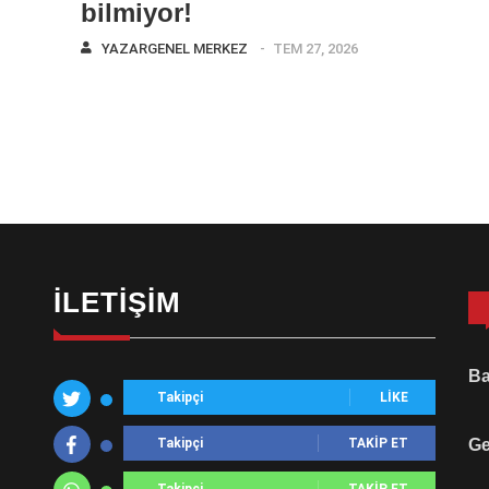
bilmiyor!
YAZAR
GENEL MERKEZ
TEM 27, 2026
İLETIŞIM
Ba
Takipçi
LIKE
Takipçi
TAKIP ET
Ge
Takipçi
TAKIP ET