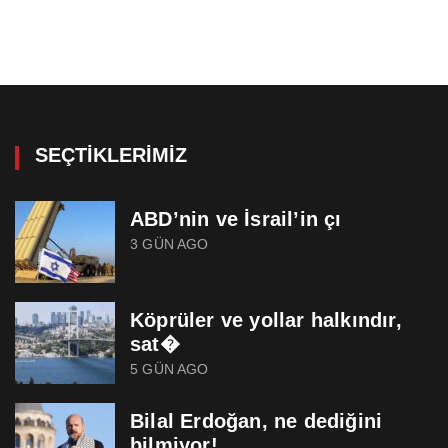
SEÇTIKLERIMIZ
ABD’nin ve İsrail’in çı
3 GÜN AGO
Köprüler ve yollar halkındır,
sat�
5 GÜN AGO
Bilal Erdoğan, ne dediğini
bilmiyor!